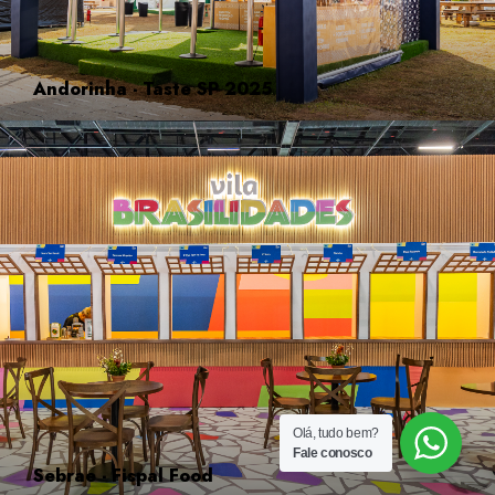
Andorinha - Taste SP 2025
Olá, tudo bem?
Fale conosco
Sebrae - Fispal Food