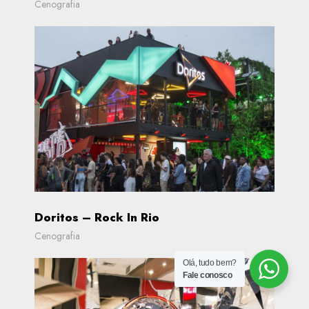
Cenografia
Doritos – Rock In Rio
Cenografia
Olá, tudo bem?
Fale conosco