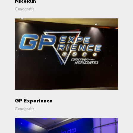
NikeRun
Cenografia
GP Experience
Cenografia